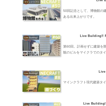
Live 
マインクラフト
50回記念として、博物館の
ある出来上がりです。
Live Buildi
Live Building!!
第60回。計画せずに建築を
観のビルをマイクラでのタ
Liv
Live Building!!
マインクラフト現代建築タイムラプ
Live Buil
Live Building!!