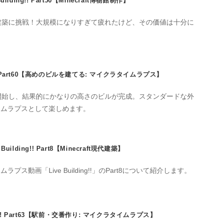
Building!! Part50【Minecraft博物館制作】
建築に挑戦！大規模になりすぎて疲れたけど、その価値は十分に
ng!! Part60【高めのビルを建てる: マイクラタイムラプス】
開始し、結果的にかなりの高さのビルが完成。スタンダードな外
イムラプスとして楽しめます。
e Building!! Part8【Minecraft現代建築】
ス動画「Live Building!!」のPart8について紹介します。
ding!! Part63【駅前・交番作り: マイクラタイムラプス】