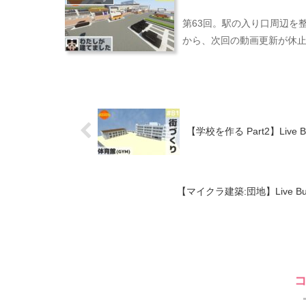
第63回。駅の入り口周辺を
から、次回の動画更新が休
【学校を作る Part2】Live Buil
【マイクラ建築:団地】Live Buildin