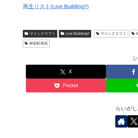
再生リスト(Live Building!!)
マインクラフト
Live Building!!
マインクラフト
M
神室町再現
シ
X
Pocket
らいがし