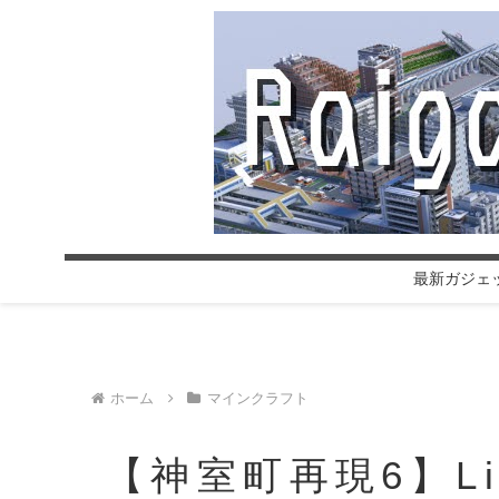
最新ガジェ
ホーム
マインクラフト
【神室町再現6】Live