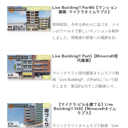
Live Building!! Part66【マンション
Live Building!!
建築: マイクラタイムラプス】
第66回目。今年も終わりに近づき、メイ
ンのワールドで新しいマンションを制作
しました。視聴者の皆様への感謝を伝え
ながら、新年に向けた願いを込めていま
す。
Live Building!! Part1【Minecraft現
マインクラフト
代建築】
マインクラフト現代建築タイムラプス動
画「Live Building!!」のPart1について紹
介します。第1回なのでこの動画シリー
ズを始めた経緯なども紹介。
【マイクラ:ビルを建てる】Live
マインクラフト
Building!! #102【Minecraftタイム
ラプス】
マインクラフトタイムラプス動画「Live