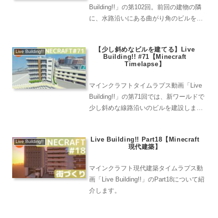
Building!!」の第102回。前回の建物の隣
に、水路沿いにある曲がり角のビルを建
設しました。投稿者はこの形の建物が好
きで、比較的作りやすいと感じていま
【少し斜めなビルを建てる】Live
す。ビル建築の楽しさをお楽しみくださ
Live Building!!
Building!! #71【Minecraft
い。
Timelapse】
マインクラフトタイムラプス動画「Live
Building!!」の第71回では、新ワールドで
少し斜めな線路沿いのビルを建設しま
す。隣に消防署があるので火事が起きて
も割と安心です。お楽しみください！
Live Building!! Part18【Minecraft
Live Building!!
現代建築】
マインクラフト現代建築タイムラプス動
画「Live Building!!」のPart18について紹
介します。