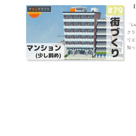
【
マインクラフト
「L
クラ
リエ
知っ